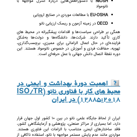
NIOSH
با دستورالعمل‌هایی درباره کنترل مواجهه با
نانومواد
EU-OSHA
با مطالعات موردی در صنایع اروپایی
OECD
در زمینه آزمون و ریسک ارزیابی نانو
همگی بر طراحی سیاست‌ها و اقدامات پیشگیرانه در محیط های
کاری تأکید دارند. شرکت‌ها، دانشگاه‌ها و دولت‌ها به‌شکل
فزاینده‌ای در حال اعمال الزاماتی برای ممیزی، برچسب‌گذاری،
تهویه، حفاظت فردی و آموزش در خصوص نانومواد هستند. این
دوره نقطۀ اتصال دانش جهانی با عمل حرفه‌ای است.
🇮🇷
اهمیت دورۀ بهداشت و ایمنی در
محیط های کار با فناوری نانو (ISO/TR
12885:2018) در ایران
ایران از لحاظ جایگاه علمی نانو در بین ۱۰ کشور اول جهان قرار
دارد، اما بسیاری از مراکز صنعتی، پژوهشی و آزمایشگاهی کشور،
فاقد ساختارهای ایمنی متناسب با الزامات این فناوری هستند.
مواردی مانند عدم پایش مستمر مواجهه با نانو، استفاده ناکافی از