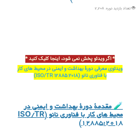
تعداد بازدید دوره: 2,208
* اگر ویدئو پخش نمی شود، اینجا کلیک کنید *
ویدئوی معرفی دورۀ بهداشت و ایمنی در محیط های کار
با فناوری نانو (ISO/TR 12885:2018)
🧪
مقدمۀ دورۀ بهداشت و ایمنی در
محیط های کار با فناوری نانو (ISO/TR
12885:2018)