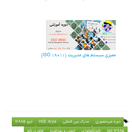
ممیزی سیستم های مدیریت (ISO 19011)
دوره غیرحضوری
مدرک بین المللی
HSE Arya
ایزو 12885
iso 12885
نانوتکنولوژی
ایمنی و بهداشت
فناوری نانو