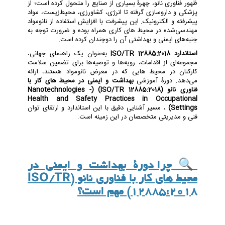
ظهور فناوری نانو، چهرۀ بسیاری از صنایع را متحول کرده است؛ از
پزشکی و داروسازی گرفته تا انرژی، کشاورزی، محیط‌زیست، مواد
پیشرفته و الکترونیک. این پیشرفت با افزایش استفاده از نانومواد
مهندسی‌شده در محیط های کاری همراه بوده و ضرورت توجه به
جنبه‌های ایمنی و بهداشتی آن را دوچندان کرده است.
استاندارد ISO/TR 12885:2018
به‌عنوان یک راهنمای جهانی،
مجموعه‌ای از اقدامات، رویه‌ها و توصیه‌ها برای تضمین سلامت
کارکنان در محیط هایی که در معرض نانومواد هستند، ارائه
می‌دهد. دورۀ آموزشی
بهداشت و ایمنی در محیط های کار با
فناوری نانو (ISO/TR 12885:2018) (Nanotechnologies -
Health and Safety Practices in Occupational
Settings)
، مسیر آشنایی دقیق با این استاندارد و ارتقای توان
فنی و مدیریتی متخصصان در این زمینه است.
🔍
چرا دورۀ بهداشت و ایمنی در
محیط های کار با فناوری نانو (ISO/TR
12885:2018) مهم است؟