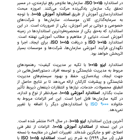
در استاندارد
ISO 10015
، سازمان‌ها علاوه‌بر رفع نیازمندی، در مسیر
تحقق یک سازمان یادگیرنده حرکت می‌کنند. امروزه مبحث
استانداردسازی آموزش از طریق
استاندارد آموزش 10015
، با توجه
به سرمایه‌گذاری کلان موسسات، سازمان‌ها و شرکت‌های
خصوصی و دولتی بر امر آموزش، یکی از ضروریات است. در این
استاندارد که به‌حق یکی از منحصربه‌فردترین استانداردها در زمینه
آموزش است، دنیایی از مفاهیم و مطالب آموزشی نهفته است.
استاندارد
ISO 10015
و دریافت
ISO 10015
، برای ایجاد، اجرا و
نگهداری فرآیند آموزشی سازمان‌ها، شرکت‌ها و موسسات بسیار
اثربخش خواهد بود.
استاندارد
ایزو 10015
با تکیه بر مدیریت کیفیت- رهنمودهای
مربوط به مدیریت شایستگی و توسعه افراد، دستورالعمل‌هایی در
جهت ایجاد، پیاده‌سازی، حفظ و بهبود سیستم‌های مدیریت
شایستگی و پیشرفت کارکنان ارائه می‌دهد تا بر نتایج حاصل از
انطباق محصولات، خدمات، نیازها و انتظارات ذینفعان ذیربط تأثیر
مثبت بگذارد.
استاندارد آموزشی 10015
، صرف‌نظر از نوع و اندازه،
در کلیه سازمان‌ها قابل اجرا است. این امر الزامات مربوط به
خانواده
ISO 9000
یا استانداردهای دیگر را اضافه یا تغییر
نمی‌دهد.
آخرین ورژن استاندارد
ایزو 10015
، در سال ۲۰۱۹ منتشر شده است.
در این نسخه از
استاندارد آموزش 10015
، الزامات از نظر فنی
اصلاح، لغو و جایگزین شده‌اند. تغییرات اصلی در مقایسه با نسخه
قبلی (در سال 1999) به شرح زیر است:
استاندارد ISO 10015
با