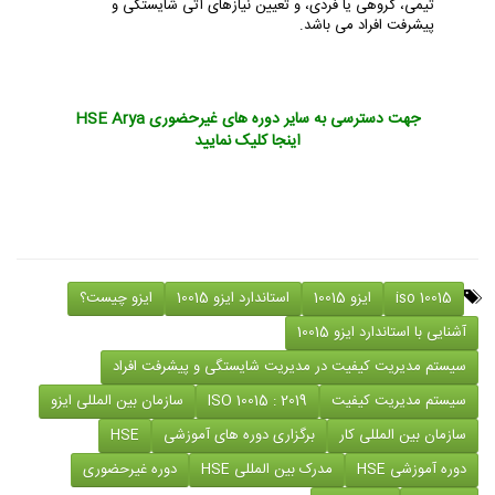
ﺗﯿﻤﯽ، ﮔﺮوﻫﯽ ﯾﺎ ﻓﺮدی، و ﺗﻌﯿﯿﻦ ﻧﯿﺎزﻫﺎی آﺗﯽ ﺷﺎﯾﺴﺘﮕﯽ و
ﭘﯿﺸﺮﻓﺖ اﻓﺮاد می باشد.
جهت دسترسی به سایر دوره های غیرحضوری HSE Arya
اینجا کلیک نمایید
iso 10015
ایزو 10015
استاندارد ایزو 10015
ایزو چیست؟
آشنایی با استاندارد ایزو 10015
سیستم مدیریت کیفیت در مدیریت شایستگی و پیشرفت افراد
سیستم مدیریت کیفیت
ISO 10015 : 2019
سازمان بین المللی ایزو
سازمان بین المللی کار
برگزاری دوره های آموزشی
HSE
دوره آموزشی HSE
مدرک بین المللی HSE
دوره غیرحضوری