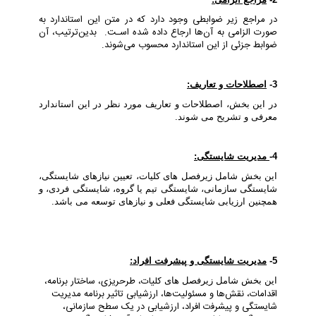
در ﻣﺮاﺟﻊ زﯾﺮ ﺿﻮاﺑﻄﯽ وﺟﻮد دارد ﮐﻪ در ﻣﺘﻦ اﯾﻦ اﺳﺘﺎﻧﺪارد ﺑﻪ
ﺻﻮرت اﻟﺰاﻣﯽ ﺑﻪ آنﻫﺎ ارﺟﺎع داده ﺷﺪه اﺳـﺖ. ﺑﺪﯾﻦﺗﺮﺗﯿﺐ، آن
ﺿﻮاﺑﻂ ﺟﺰﺋﯽ از اﯾﻦ اﺳﺘﺎﻧﺪارد ﻣﺤﺴﻮب ﻣﯽﺷﻮﻧﺪ
.
3-
اﺻﻄﻼﺣﺎت و ﺗﻌﺎریف:
در این بخش، اصطلاحات و تعاریف مورد نظر در این استاندارد
معرفی و تشریح می شوند.
4-
ﻣﺪﯾﺮﯾﺖ شایستگی:
این بخش شامل زیرفصل های کلیات، تعیین نیازهای شایستگی،
شایستگی سازمانی، شایستگی تیم یا گروه، شایستگی فردی، و
همچنین ارزیابی شایستگی فعلی و نیازهای توسعه می باشد.
5-
ﻣﺪﯾﺮﯾﺖ ﺷﺎﯾﺴﺘﮕﯽ و ﭘﯿﺸﺮﻓﺖ افراد:
کلیات، ﻃﺮحرﯾﺰی، ﺳﺎﺧﺘﺎر ﺑﺮﻧﺎﻣﻪ،
این بخش شامل زیرفصل های
اﻗﺪاﻣﺎت، ﻧﻘﺶﻫﺎ و ﻣﺴﺌﻮﻟﯿﺖﻫﺎ، ارزﺷﯿﺎﺑﯽ ﺗﺎﺛﯿﺮ ﺑﺮﻧﺎﻣﻪ ﻣﺪﯾﺮﯾﺖ
ﺷﺎﯾﺴﺘﮕﯽ و ﭘﯿﺸﺮﻓت افراد، ارزﺷﯿﺎﺑﯽ در ﯾﮏ ﺳﻄﺢ ﺳﺎزﻣﺎﻧﯽ،