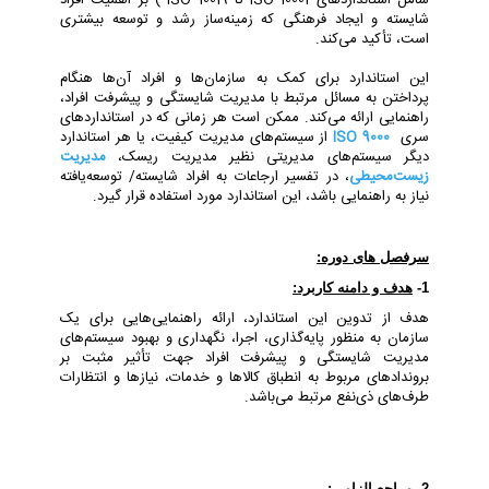
ﺷﺎﻣﻞ اﺳﺘﺎﻧﺪاردﻫﺎی
ISO 10001
تا
( ISO 10019
ﺑﺮ اﻫﻤﯿﺖ اﻓﺮاد
ﺷﺎﯾﺴﺘﻪ و اﯾﺠﺎد ﻓﺮﻫﻨﮕﯽ ﮐﻪ زﻣﯿﻨﻪﺳﺎز رﺷﺪ و ﺗﻮﺳﻌﻪ ﺑﯿﺸﺘﺮی
اﺳﺖ، ﺗﺄﮐﯿﺪ ﻣﯽﮐﻨﺪ
.
اﯾﻦ اﺳﺘﺎﻧﺪارد ﺑﺮای ﮐﻤﮏ ﺑﻪ ﺳﺎزﻣﺎنﻫﺎ و اﻓﺮاد آنﻫﺎ ﻫﻨﮕﺎم
ﭘﺮداﺧﺘﻦ ﺑﻪ ﻣﺴﺎﺋﻞ ﻣﺮﺗﺒﻂ ﺑﺎ ﻣﺪﯾﺮﯾﺖ ﺷﺎﯾﺴﺘﮕﯽ و ﭘﯿﺸﺮﻓﺖ اﻓﺮاد،
راﻫﻨﻤﺎﯾﯽ اراﺋﻪ ﻣﯽﮐﻨﺪ. ﻣﻤﮑﻦ اﺳﺖ ﻫﺮ زﻣﺎﻧﯽ ﮐﻪ در اﺳﺘﺎﻧﺪاردﻫﺎی
ﺳﺮی
ISO 9000
از ﺳﯿﺴﺘﻢﻫﺎی ﻣﺪﯾﺮﯾﺖ ﮐﯿﻔﯿﺖ، ﯾﺎ ﻫﺮ اﺳﺘﺎﻧﺪارد
دﯾﮕﺮ ﺳﯿﺴﺘﻢﻫﺎی ﻣﺪﯾﺮﯾﺘﯽ ﻧﻈﯿﺮ ﻣﺪﯾﺮﯾﺖ رﯾﺴﮏ،
ﻣﺪﯾﺮﯾﺖ
زﯾﺴﺖﻣﺤﯿﻄﯽ
، در ﺗﻔﺴﯿﺮ ارﺟﺎﻋﺎت ﺑﻪ اﻓﺮاد ﺷﺎﯾﺴﺘﻪ/ ﺗﻮﺳﻌﻪﯾﺎﻓﺘﻪ
ﻧﯿﺎز ﺑﻪ راﻫﻨﻤﺎﯾﯽ ﺑﺎﺷﺪ، اﯾﻦ اﺳﺘﺎﻧﺪارد ﻣﻮرد اﺳﺘﻔﺎده ﻗﺮار ﮔﯿﺮد
.
سرفصل های دوره:
1-
ﻫﺪف و داﻣﻨﻪ ﮐﺎرﺑﺮد:
ﻫﺪف از ﺗﺪوﯾﻦ اﯾﻦ اﺳﺘﺎﻧﺪارد، اراﺋﻪ راﻫﻨﻤﺎﯾﯽﻫﺎﯾﯽ ﺑﺮای ﯾﮏ
ﺳﺎزﻣﺎن ﺑﻪ ﻣﻨﻈﻮر ﭘﺎﯾﻪﮔﺬاری، اﺟﺮا، ﻧﮕﻬﺪاری و ﺑﻬﺒﻮد ﺳﯿﺴﺘﻢﻫﺎی
ﻣﺪﯾﺮﯾﺖ ﺷﺎﯾﺴﺘﮕﯽ و ﭘﯿﺸﺮﻓﺖ اﻓﺮاد ﺟﻬﺖ ﺗﺄﺛﯿﺮ ﻣﺜﺒﺖ ﺑﺮ
ﺑﺮوﻧﺪادﻫﺎی ﻣﺮﺑﻮط ﺑﻪ اﻧﻄﺒﺎق ﮐﺎﻻﻫﺎ و ﺧﺪﻣﺎت، ﻧﯿﺎزﻫﺎ و اﻧﺘﻈﺎرات
ﻃﺮفﻫﺎی ذیﻧﻔﻊ ﻣﺮﺗﺒﻂ ﻣﯽﺑﺎﺷﺪ
.
2-
ﻣﺮاﺟﻊ اﻟﺰامی: