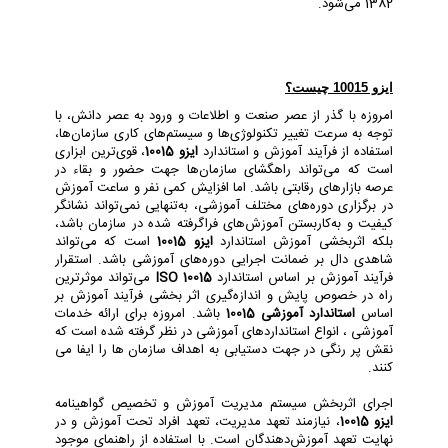
1382 ﻣﯽﺷﻮد
.
ایزو 10015
چیست؟
امروزه با گذر از عصر صنعت و اطلاعات و ورود به عصر دانش، با
توجه به سرعت تغییر تکنولوژی‌ها و سیستم‌های کاری سازمان‌ها،
استفاده از فرآیند آموزش و استاندارد
ایزو 10015
، قوی‌ترین ابزاری
است که می‌تواند راهگشای سازمان‌ها جهت حضور و بقاء در
عرصه بازارهای رقابتی باشد. اما افزایش کمی نفر و ساعت آموزش
در برگزاری دوره‌های مختلف آموزشی، به‌تنهایی نمی‌تواند نشانگر
کیفیت و به‌کاربستن آموزش‌های فراگرفته‌ شده در سازمان باشد،
بلکه اثربخشی آموزش استاندارد
ایزو 10015
است که می‌تواند
شاهدی دال بر ضمانت اجرایی دوره‌های آموزشی باشد. استقرار
فرآیند آموزش بر اساس استاندارد
ISO 10015
می‌تواند موثرترین
راه در خصوص پایش و اندازه‌گیری اثر بخشی فرآیند آموزش بر
اساس
استاندارد آموزشی 10015
باشد. امروزه برای ارائه خدمات
آموزشی ، انواع استانداردهای آموزشی در نظر گرفته شده است که
نقش پر رنگی در جهت دستیابی به اهداف سازمان ها را ایفا می
کنند.
اجرای اثربخش سیستم مدیریت آموزش و تخصیص گواهینامه
ایزو 10015
، نیازمند تعهد مدیریت، تعهد افراد تحت آموزش و در
نهایت تعهد آموزش‌دهندگان است. با استفاده از راهنمای موجود