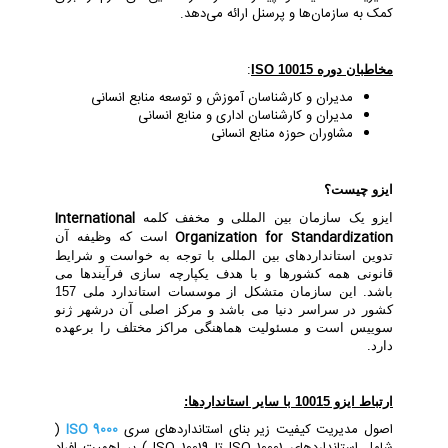
کمک به سازمان‌ها و پرسنل ارائه می‌دهد.
مخاطبان دوره
10015
ISO
:
مدیران و کارشناسان آموزش و توسعه منابع انسانی
مدیران و کارشناسان اداری و منابع انسانی
مشاوران حوزه منابع انسانی
ایزو چیست؟
International
ایزو یک سازمان بین المللی و مخفف کلمه
Organization for Standardization
است که وظیفه آن
تدوین استانداردهای بین المللی با توجه به خواست و شرایط
قانونی همه کشورها و با هدف یکپارچه سازی فرآیندها می
باشد. این سازمان متشکل از موسسات استاندارد ملی 157
کشور در سراسر دنیا می باشد و مرکز اصلی آن درشهر ژنو
سوییس است و مسئولیت هماهنگی مراکز مختلف را برعهده
دارد.
ارتباط ایزو
10015
با سایر استانداردها:
اﺻﻮل ﻣﺪﯾﺮﯾﺖ ﮐﯿﻔﯿﺖ زﯾﺮ ﺑﻨﺎی اﺳﺘﺎﻧﺪاردﻫﺎی ﺳﺮی
ISO 9000
)