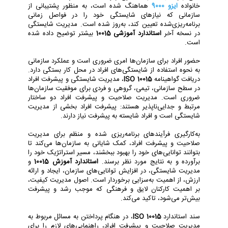
خانواده
ایزو 9000
هماهنگ شده است، به منظور پشتیبانی از
سازمانی که نیازهای شایستگی خود را در فواصل زمانی
برنامه‌ریزی‌شده تعیین کند، به‌روز شده است. مدیریت شایستگی
در نسخه آخر
استاندارد آموزشی 10015
بیشتر توضیح داده شده
است.
حضور افراد برای سازمان‌ها امری ضروری است و عملکرد سازمانی
به نحوه استفاده از شایستگی‌های افراد در محل کار بستگی دارد.
دریافت گواهینامه
ISO 10015
، مدیریت شایستگی و پیشرفت افراد
در سطح سازمانی، تیمی، گروهی و فردی برای موفقیت سازمان‌ها
ضروری است. مدیریت صلاحیت و پیشرفت افراد دو ساختار
مرتبط و جدایی‌ناپذیر هستند: پیشرفت افراد بخشی از مدیریت
شایستگی است و افراد شایسته به پیشرفت نیاز دارند.
به‌کارگیری فرآیندهای برنامه‌ریزی شده و منظم برای مدیریت
صلاحیت و پیشرفت افراد، کمک شایانی به سازمان‌ها می‌کند تا
بتوانند توانایی‌های خود را بهبود ببخشند، مسیر استراتژیک خود را
برآورده و به نتایج مورد نظر برسند.
استاندارد آموزش 10015
و
مدیریت شایستگی، در افزایش توانایی‌های سازمان، ایجاد و ارائه
ارزش، از اهمیت به‌سزایی برخوردار است. اصول مدیریت کیفیت،
بر اهمیت کارکنان لایق و فرهنگی که موجب رشد و پیشرفت
بیش‌تر می‌شود، تاکید می‌کند.
سند استاندارد
ISO 10015
، در هنگام پرداختن به مسائل مربوط به
مدیریت صلاحیت و پیشرفت افراد، راهنمایی‌های لازم را برای