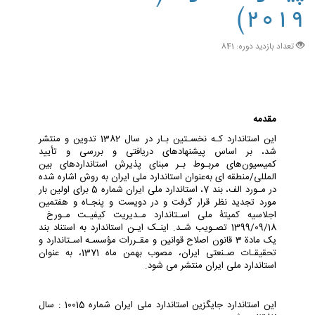
2019)
تعداد بازدید دوره: 841
مقدمه
این اﺳﺘﺎﻧﺪارد ﮐـﻪ ﻧﺨﺴـﺘﯿﻦ ﺑـﺎر در ﺳﺎل 1382 ﺗﺪوﯾﻦ و ﻣﻨﺘﺸﺮ
ﺷﺪ، ﺑﺮ اﺳﺎس ﭘﯿﺸﻨﻬﺎدﻫﺎی درﯾﺎﻓﺘﯽ و ﺑﺮرﺳﯽ و ﺗﺄﯾﯿﺪ
ﮐﻤﯿﺴﯿﻮنﻫﺎی ﻣﺮﺑـﻮط ﺑـﺮ ﻣﺒﻨﺎی ﭘﺬﯾﺮش اﺳﺘﺎﻧﺪاردﻫﺎی ﺑﯿﻦ
اﻟﻤﻠﻠﯽ/ﻣﻨﻄﻘﻪ ای ﺑﻪﻋﻨﻮان اﺳﺘﺎﻧﺪارد ﻣﻠﯽ اﯾﺮان ﺑﻪ روش اﺷﺎره ﺷﺪه
در ﻣـﻮرد اﻟﻒ، ﺑﻨﺪ 7، اﺳﺘﺎﻧﺪارد ﻣﻠﯽ اﯾﺮان ﺷﻤﺎره 5 ﺑﺮای اوﻟﯿﻦ ﺑﺎر
ﻣﻮرد ﺗﺠﺪﯾﺪ ﻧﻈﺮ ﻗﺮار ﮔﺮﻓﺖ و در دوﯾﺴﺖ و ﭘﻨﺠـﺎه و ﻫﻔﺘﻤﯿﻦ
اﺟﻼﺳﯿﻪ ﮐﻤﯿﺘﮥ ﻣﻠﯽ اﺳـﺘﺎﻧﺪارد ﻣـﺪﯾﺮﯾﺖ ﮐﯿﻔﯿـﺖ ﻣـﻮرخ
1399/09/18 ﺗﺼـﻮﯾﺐ ﺷـﺪ. اﯾﻨـﮏ اﯾـن اﺳﺘﺎﻧﺪارد ﺑﻪ اﺳﺘﻨﺎد ﺑﻨﺪ
ﯾﮏ ﻣﺎدة 3 ﻗﺎﻧﻮن اﺻﻼح ﻗﻮاﻧﯿﻦ و ﻣﻘـﺮرات ﻣﺆﺳﺴـﻪ اﺳـﺘﺎﻧﺪارد و
ﺗﺤﻘﯿﻘـﺎت ﺻـﻨﻌﺘﯽ اﯾﺮان، ﻣﺼﻮب ﺑﻬﻤﻦ ﻣﺎه 1371، ﺑﻪ ﻋﻨﻮان
اﺳﺘﺎﻧﺪارد ﻣﻠﯽ اﯾﺮان ﻣﻨﺘﺸﺮ ﻣﯽ ﺷﻮد
.
اﯾﻦ اﺳﺘﺎﻧﺪارد ﺟﺎﯾﮕﺰﯾﻦ اﺳﺘﺎﻧﺪارد ﻣﻠﯽ اﯾﺮان ﺷﻤﺎره 10015 : ﺳﺎل