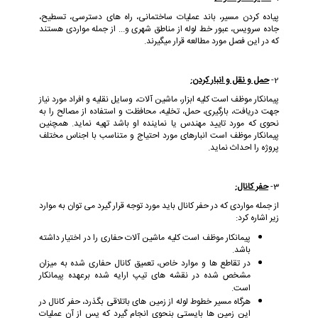
پیاده کردن مسیر، باند عملیات ساختمانی، راه های دسترسی، تسطیح،
جاده سرویس، عبور خط لوله از مناطق شهری و... از جمله مواردی هستند
که در این فصل مورد مطالعه قرار میگیرند.
2-
حمل و نقل و انبار کردن:
پیمانکار موظف است کلیه ابزار، ماشین آلات، وسایل نقلیه و افراد مورد نیاز
جهت دریافت، بارگیری، حمل، تخلیه، محافظت و استفاده از مصالح را به
نحوی که مورد تایید مهندس یا نماینده او باشد تهیه نماید. همچنین
پیمانکار موظف است انبارهای مورد احتیاج و متناسب با اجناس مختلف
پروژه را احداث نماید.
3-
حفر کانال:
از جمله مواردی که در حفر کانال باید مورد توجه قرار گیرد می توان به موارد
زیر اشاره کرد:
پیمانکار موظف است کلیه ماشین آلات حفاری را در اختیار داشته
باشد.
در تقاطع ها و موارد خاص، تعمیق کانال حفاری شده به میزان
مشخص شده در نقشه های تیپ ارایه شده برعهده پیمانکار
است.
هرگاه مسیر خطوط لوله از زمین های باتلاقی بگذرد، حفر کانال در
این زمین ها بایستی بنحوی انجام گیرد که پس از آن عملیات