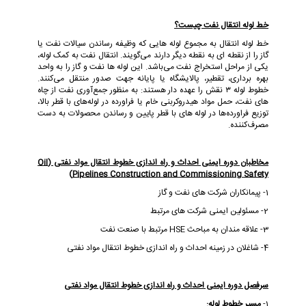
خط لوله انتقال نفت چیست؟
خط لوله انتقال به مجموع لوله‌ هایی که وظیفه رساندن سیالات نفت یا
گاز را از نقطه ‌ای به نقطه دیگر دارند می‌گویند. انتقال نفت به کمک لوله،
یکی از مراحل استخراج نفت می‌باشد. این لوله ‌ها نفت و گاز را به واحد
بهره‌ برداری، تقطیر، پالایشگاه یا پایانه جهت صدور منتقل می‌کنند
.
خطوط لوله ۳ نقش را عهده ‌دار هستند
:
به منظور جمع‌آوری نفت از چاه
های نفت، حمل مواد هیدروکربنی خام یا فراورده در لوله‌های با قطر بالا،
توزیع فراورده‌ها در لوله ‌های با قطر پایین و رساندن محصولات به دست
مصرف‌کننده
.
مخاطبان دوره ایمنی احداث و راه اندازی خطوط انتقال مواد نفتی (Oil
Pipelines Construction and Commissioning Safety)
1- پیمانکاران شرکت های نفت و گاز
2- مسئولین ایمنی شرکت های مرتبط
3- علاقه مندان به مباحث HSE مرتبط با صنعت نفت
4- شاغلان در زمینه احداث و راه اندازی خطوط انتقال مواد نفتی
سرفصل دوره ایمنی احداث و راه اندازی خطوط انتقال مواد نفتی
1-
مسیر خطوط لوله: