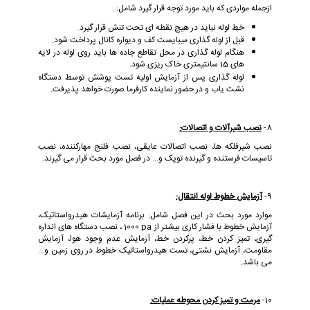
ازجمله مواردی که باید مورد توجه قرار گیرد شامل:
خط لوله نباید در هیچ نقطه ای تحت تنش قرار گیرد.
قبل از لوله گذاری میبایست کف و دیواره کانال پرداخت شود.
هنگام لوله گذاری در محل تقاطع جاده ها باید روی لوله در لایه
های 15 سانتیمتری خاک ریزی شود.
لوله گذاری پس از آزمایش اولیه تست پوشش توسط دستگاه
نشت یاب و در حضور نماینده کارفرما صورت خواهد پذیرفت.
8-
نصب شیرآلات و اتصالات:
نصب شیرفلکه ها، نصب اتصالات عایقی، نصب فلنج مهارکننده، نصب
تاسیسات فرستنده و گیرنده توپک و... در فصل مورد بحث قرار می گیرند.
9-
آزمایش خطوط لوله انتقال:
موارد مورد بحث در این فصل شامل: برنامه آزمایشات هیدرواستاتیک،
آزمایش خطوط با فشار کاری بیشتر از
1000 pa
، نصب دستگاه های انداره
گیری، تمیز کردن خط، پرکردن خط، آزمایش عدم وجود هوا، آزمایش
مقاومت، آزمایش نشتی، تست هیدرواستاتیک خطوط در روی زمین و...
می باشد.
10-
مرمت و تمیز کردن محوطه عملیات: