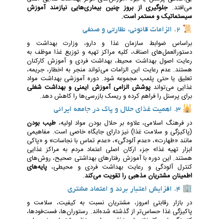
می‌افتد.
جلوگیری از بروز چنین بیماری‌هایی نیازمند آموزش
سیستماتیک و مستمر است.
📜 2. الزامات قانونی، نظارتی و صنفی
براساس ضوابط سازمان غذا و دارو، وزارت بهداشت و
دستورالعمل‌های اصناف، کلیه مراکز تهیه و توزیع غذا موظف به
رعایت اصول بهداشت محیط، بهداشت فردی و آموزش کارکنان
هستند. عدم رعایت این الزامات می‌تواند منجر به اخطار، جریمه،
تعلیق یا حتی پلمب مجموعه شود. دوره آموزشی بهداشت مواد
غذایی می‌تواند
پوشش الزامی آموزش ایمنی و بهداشت شغلی
برای پرسنل را فراهم کرده و ریسک بازرسی‌ها را کاهش دهد.
🕌 3. اهمیت غذای حلال و پاک در جامعه ایرانی
در فرهنگ اسلامی، علاوه بر حلال بودن مواد اولیه،
طیب بودن
(پاکیزگی و سلامت غذا) نیز دارای جایگاه خاصی است. مفاهیمی
مانند «طهارت»، «عدم آلودگی»، «عدم تماس با نجاسات» و «پاکی
ابزار تهیه غذا» جزء ارکان اصلی اعتماد مردم به مراکز غذایی
هستند. این دوره با آموزش رفتارهای بهداشتی صحیح، روش‌های
کنترل آلودگی و رعایت بهداشت فردی و محیطی،
پایه‌های
اطمینان مشتریان مذهبی را تقویت می‌کند
.
🏢 4. افزایش اعتبار برند و اعتماد مشتری
در بازار رقابتی امروز، مشتریان نسبت به کیفیت، سلامت و
پاکیزگی غذا حساس‌تر از گذشته شده‌اند. رستوران‌ها، فست‌فودها،