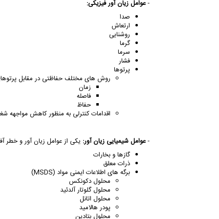
-
عوامل زیان آور فیزیکی:
صدا
ارتعاش
روشنایی
گرما
سرما
فشار
پرتوها
روش های مختلف حفاظتی در مقابل پرتوهای 
زمان
فاصله
حفاظ
اقدامات کنترلی به منظور کاهش مواجهه شغلی
-
عوامل شیمیایی زیان آور:
یکی از عوامل زیان آور و خطر آفر
گازها و بخارات
ذرات معلق
برگه های اطلاعات ایمنی مواد (
MSDS
)
محلول دکونکس
محلول گلوتار آلدئید
محلول اتانل
پودر هالامید
محلول بتادین