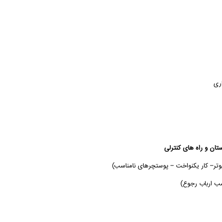
اری
ان و راه های کنترلی
پیوتر– کار یکنواخت – پوستچرهای نامناسب)
سب ارباب رجوع)