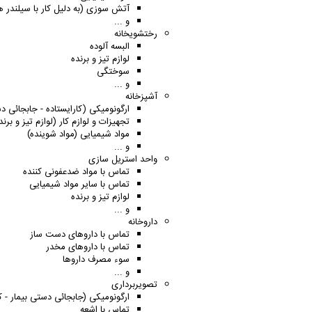
آتش سوزی (به دلیل کار با سیلندر ه
و ...
رختشویخانه
البسه آلوده
لوازم تیز و برنده
سوختگی
و ...
آشپزخانه
ارگونومیکی (کارایستاده - جابجائی دس
تجهیزات و لوازم کار (لوازم تیز و ب
مواد شیمیایی (مواد شوینده)
و ...
واحد استریل سازی
تماس با مواد ضدعفونی کننده
تماس با سایر مواد شیمیایی
لوازم تیز و برنده
و ...
داروخانه
تماس با داروهای دست ساز
تماس با داروهای مخدر
سوء مصرف داروها
و ...
تصویربرداری
ارگونومیکی (جابجائی دستی بیمار - کار
تماس با اشعه