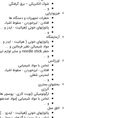
شوک الکتریکی – برق گرفتگی
و ...
فیزیوتراپی
خطرات تجهیزات و دستگاه ها
افتادن - لیزخوردن - سقوط اشیاء
پاتوژنهای خونی (هپاتیت - ایدز و ...)
و ...
آزمایشگاه
پاتوژنهای خونی ( هپاتیت - ایدز و …
مواد شیمیائی نظیر فرمالین و ...
خطر
needle stick
و سایر لوازم تیز
و ...
اورژانس
تماس با مواد شیمیایی
افتادن - لیزخوردن - سقوط اشیاء
استرس شغلی
و ...
بخشهای بستری
آلرژی
ارگونومیکی (نوبت کاری - پوسچر های
تماس با مواد شیمیایی (مواد ضدعفون
و ...
اتاق عمل
پاتوژنهای خونی (هپاتیت - ایدزو ...)
تماس دراز مدت با گازهای بیهوشی (ا