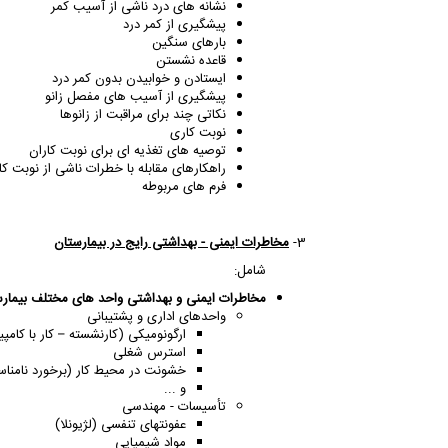
نشانه های درد ناشی از آسیب کمر
پیشگیری از کمر درد
بارهای سنگین
قاعده نشستن
ایستادن و خوابیدن بدون کمر درد
پیشگیری از آسیب های مفصل زانو
نکاتی چند برای مراقبت از زانوها
نوبت کاری
توصیه های تغذیه ای برای نوبت کاران
راهکارهای مقابله با خطرات ناشی از نوبت ک
فرم های مربوطه
3-
مخاطرات ایمنی - بهداشتی رایج در بیمارستان
شامل:
مخاطرات ایمنی و بهداشتی واحد های مختلف بیمارست
واحدهای اداری و پشتیبانی
ارگونومیکی (کارنشسته – کار با کام
استرس شغلی
خشونت در محیط کار (برخورد نامنا
و ...
تأسیسات - مهندسی
عفونتهای تنفسی (لژیونلا)
مواد شیمیایی