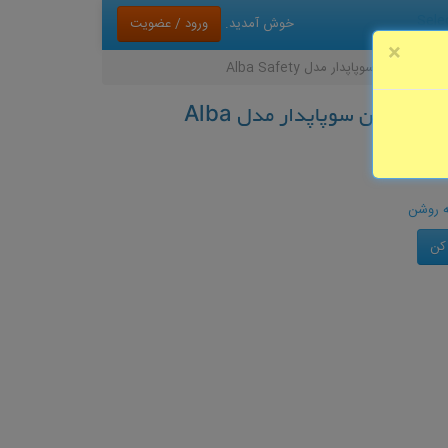
Sele
ورود / عضویت
خوش آمدید.
×
گاگل ایمنی (Goggle) شیشه روشن سوپاپدار مدل Alba
 كن