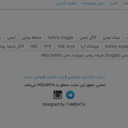
ت
کاربرد
سایر توضیحات
نظرات کاربران
عینک ایمنی
گاگل ایمنی
Safety Goggle
محافظ بینایی
ایمنی
م
Safety equi
فروشگاه آریا
HSE Arya
PPE
HSE
گاگل شیشه روش
 سوپاپدار مدل Alba Safety
درباره ما
|
حریم خصوصی
|
ثبت شکایت
|
قوانین سایت
تمامی حقوق این سایت متعلق به
HSEARYA
می‌باشد.
Designed by TAMDATA