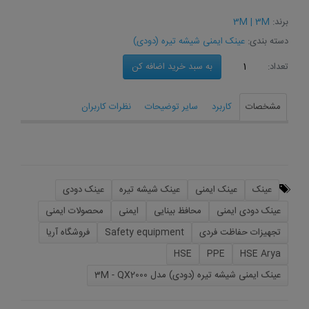
برند:
3M | 3M
دسته بندی:
عینک ایمنی شیشه تیره (دودی)
به سبد خرید اضافه كن
تعداد:
مشخصات
کاربرد
سایر توضیحات
نظرات کاربران
عینک
عینک ایمنی
عینک شیشه تیره
عینک دودی
عینک دودی ایمنی
محافظ بینایی
ایمنی
محصولات ایمنی
تجهیزات حفاظت فردی
Safety equipment
فروشگاه آریا
HSE
PPE
HSE Arya
عینک ایمنی شیشه تیره (دودی) مدل 3M - QX2000