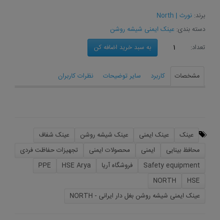
برند:
نورث | North
دسته بندی:
عینک ایمنی شیشه روشن
به سبد خرید اضافه كن
تعداد:
مشخصات
کاربرد
سایر توضیحات
نظرات کاربران
عینک
عینک ایمنی
عینک شیشه روشن
عینک شفاف
محافظ بینایی
ایمنی
محصولات ایمنی
تجهیزات حفاظت فردی
Safety equipment
فروشگاه آریا
HSE Arya
PPE
NORTH
HSE
عینک ایمنی شیشه روشن بغل دار ایرانی - NORTH