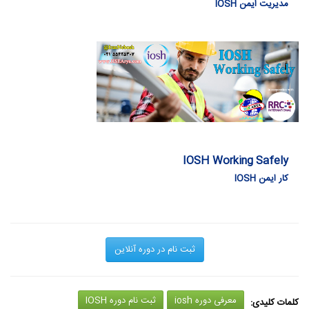
مدیریت ایمن IOSH
IOSH Working Safely
کار ایمن IOSH
ثبت نام در دوره آنلاین
معرفی دوره iosh
ثبت نام دوره IOSH
کلمات کلیدی: