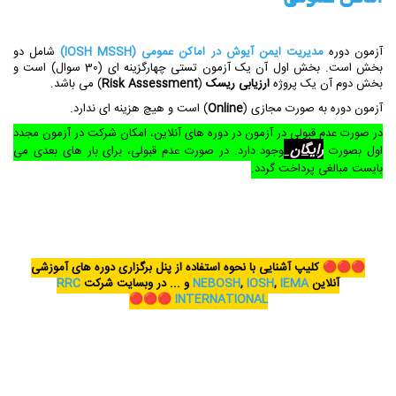
آزمون دوره
مدیریت ایمن آیوش در اماکن عمومی (IOSH MSSH)
شامل دو
بخش است. بخش اول آن یک آزمون تستی چهارگزینه ای (30 سوال) است و
بخش دوم آن یک پروژه
ارزیابی ریسک
(
Risk Assessment
) می باشد.
آزمون دوره به صورت مجازی (
Online
) است و هیچ هزینه ای ندارد.
در صورت عدم قبولی در آزمون در دوره های آنلاین، امکان شرکت در آزمون مجدد
رایگان
اول بصورت
وجود دارد. در صورت عدم قبولی، برای بار های بعدی می
بایست مبالغی پرداخت گردد.
🔴🔴🔴
کلیپ آشنایی با نحوه استفاده از پنل برگزاری دوره های آموزشی
آنلاین
IEMA
,
IOSH
,
NEBOSH
و ... در وبسایت شرکت
RRC
🔴🔴🔴
INTERNATIONAL